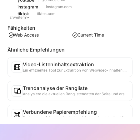
instagram
instagram.com
tiktok
tiktok.com
Erweitern
Fähigkeiten
Web Access
Current Time
Ähnliche Empfehlungen
Video-Listeninhaltsextraktion
Ein effizientes Tool zur Extraktion von Webvideo-Inhalten, das Webseiten schnell scannen und Videoinformationen in einer strukturierten Markdown-Tabelle organisieren kann.
Trendanalyse der Rangliste
Analysiere die aktuellen Ranglistendaten der Seite und erstelle einen Trendbericht. Identifiziere beliebte Kategorien, schnell wachsende Produkttypen und aufkommende Technologien. Biete sofortige Markteinblicke, um die neuesten Produkttrends und Marktbewegungen zu verstehen.
Verbundene Papierempfehlung
Basierend auf den akademischen Inhalten der aktuellen Webseite werden hochgradig verwandte andere Arbeiten und Forschungen intelligent empfohlen. Fortgeschrittene Algorithmen analysieren die thematische Ähnlichkeit und die Forschungsmethoden, um den Nutzern zu helfen, ihre Lektüre zu erweitern und ein tieferes Verständnis der akademischen Fragen zu erlangen, die auf der Webseite diskutiert werden.
Authentizitätsprüfer