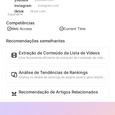
instagram
instagram.com
tiktok
tiktok.com
Expandir
Competências
Web Access
Current Time
Recomendações semelhantes
Extração de Conteúdo da Lista de Vídeos
Uma ferramenta eficiente de extração de conteúdo de vídeo da web, capaz de escanear rapidamente páginas da web e organizar as informações de vídeo em uma tabela Markdown estruturada.
Análise de Tendências de Rankings
Analisa os dados de rankings da página atual e gera relatórios de tendências. Identifica categorias populares, tipos de produtos em rápida ascensão e tecnologias emergentes. Fornece insights de mercado em tempo real para ajudar a entender as últimas tendências de produtos e movimentos de mercado.
Recomendação de Artigos Relacionados
Com base no conteúdo académico da página atual, recomenda inteligentemente outros artigos e pesquisas altamente relevantes. Utiliza algoritmos avançados para analisar a similaridade de temas e métodos de pesquisa, ajudando os utilizadores a expandir a leitura e a compreender melhor as questões académicas discutidas na página.
Verificador de autenticidade