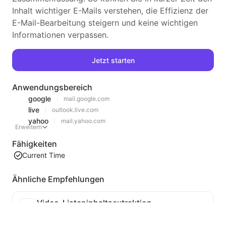
Inhalt wichtiger E-Mails verstehen, die Effizienz der
E-Mail-Bearbeitung steigern und keine wichtigen
Informationen verpassen.
Jetzt starten
Anwendungsbereich
google
mail.google.com
live
outlook.live.com
yahoo
mail.yahoo.com
Erweitern
Fähigkeiten
Current Time
Ähnliche Empfehlungen
Video-Listeninhaltsextraktion
Ein effizientes Tool zur Extraktion von Webvideo-Inhalten, das Webseiten schnell scannen und Videoinformationen in einer strukturierten Markdown-Tabelle organisieren kann.