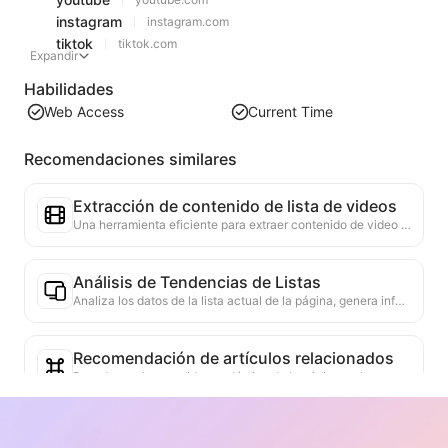
instagram
instagram.com
tiktok
tiktok.com
Expandir
Habilidades
Web Access
Current Time
Recomendaciones similares
Extracción de contenido de lista de videos
Una herramienta eficiente para extraer contenido de video de páginas web, capaz de escanear rápidamente las páginas y organizar la información del video en una tabla Markdown estructurada.
Análisis de Tendencias de Listas
Analiza los datos de la lista actual de la página, genera informes de tendencias. Identifica categorías populares, tipos de productos en rápido ascenso y tecnologías emergentes. Proporciona información de mercado instantánea para ayudarte a comprender las últimas tendencias de productos y movimientos del mercado.
Recomendación de artículos relacionados
Basado en el contenido académico de la página web actual, recomienda inteligentemente otros artículos y estudios altamente relacionados. Utiliza algoritmos avanzados para analizar la similitud de temas y métodos de investigación, ayudando a los usuarios a ampliar su lectura y profundizar en la comprensión de los problemas académicos discutidos en la página web.
Verificador de autenticidad