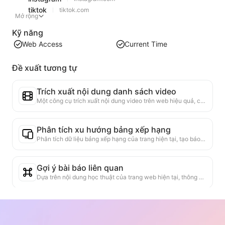
tiktok
tiktok.com
Mở rộng
Kỹ năng
Web Access
Current Time
Đề xuất tương tự
Trích xuất nội dung danh sách video
Một công cụ trích xuất nội dung video trên web hiệu quả, có khả năng quét nhanh các trang web và tổ chức thông tin video thành bảng Markdown có cấu trúc.
Phân tích xu hướng bảng xếp hạng
Phân tích dữ liệu bảng xếp hạng của trang hiện tại, tạo báo cáo xu hướng. Nhận diện các loại sản phẩm phổ biến, các loại sản phẩm đang tăng nhanh và công nghệ mới nổi. Cung cấp cái nhìn thị trường ngay lập tức, giúp bạn hiểu xu hướng sản phẩm mới nhất và động thái thị trường.
Gợi ý bài báo liên quan
Dựa trên nội dung học thuật của trang web hiện tại, thông minh gợi ý các bài báo và nghiên cứu khác có liên quan cao. Sử dụng thuật toán tiên tiến để phân tích độ tương đồng chủ đề và phương pháp nghiên cứu, giúp người dùng mở rộng việc đọc và hiểu sâu hơn về các vấn đề học thuật được thảo luận trên trang web.
Trình xác minh tính xác thực
Công cụ hiệu quả chuyên dụng để xác minh độ tin cậy của nội dung trang web. Tự động nhận dạng các tuyên bố và dữ liệu quan trọng, kiểm tra chéo với các nguồn bên ngoài đáng tin cậy. Đánh giá độ tin cậy của các tuyên bố quan trọng, cung cấp giải thích về kết quả xác minh và liên kết đến các nguồn sự kiện. Giúp nâng cao nhận thức thông tin, ngăn chặn sự lây lan của thông tin sai lệch.