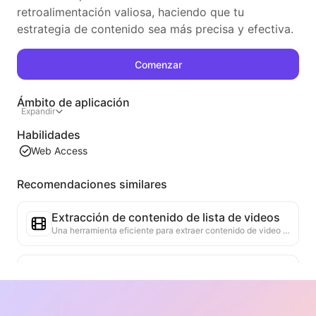
retroalimentación valiosa, haciendo que tu
estrategia de contenido sea más precisa y efectiva.
Comenzar
Ámbito de aplicación
Expandir
Habilidades
Web Access
Recomendaciones similares
Extracción de contenido de lista de videos
Una herramienta eficiente para extraer contenido de video de páginas web, capaz de escanear rápidamente las páginas y organizar la información del video en una tabla Markdown estructurada.
Análisis de Tendencias de Listas
Analiza los datos de la lista actual de la página, genera informes de tendencias. Identifica categorías populares, tipos de productos en rápido ascenso y tecnologías emergentes. Proporciona información de mercado instantánea para ayudarte a comprender las últimas tendencias de productos y movimientos del mercado.