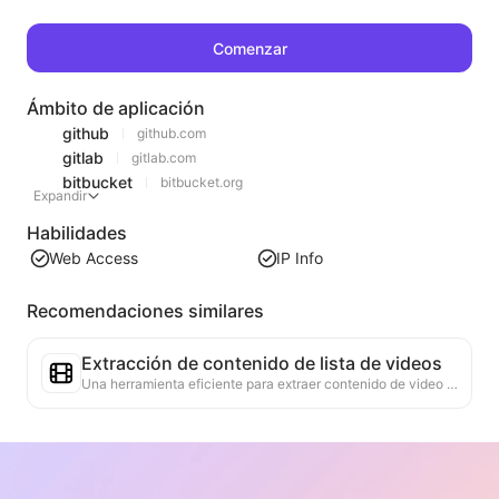
Comenzar
Ámbito de aplicación
github
github.com
gitlab
gitlab.com
bitbucket
bitbucket.org
Expandir
Habilidades
Web Access
IP Info
Recomendaciones similares
Extracción de contenido de lista de videos
Una herramienta eficiente para extraer contenido de video de páginas web, capaz de escanear rápidamente las páginas y organizar la información del video en una tabla Markdown estructurada.
Análisis de Tendencias de Listas
Analiza los datos de la lista actual de la página, genera informes de tendencias. Identifica categorías populares, tipos de productos en rápido ascenso y tecnologías emergentes. Proporciona información de mercado instantánea para ayudarte a comprender las últimas tendencias de productos y movimientos del mercado.