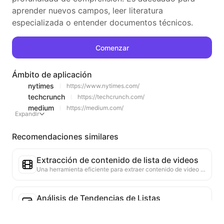
aprender nuevos campos, leer literatura
especializada o entender documentos técnicos.
Comenzar
Ámbito de aplicación
nytimes
https://www.nytimes.com/
techcrunch
https://techcrunch.com/
medium
https://medium.com/
Expandir
Recomendaciones similares
Extracción de contenido de lista de videos
Una herramienta eficiente para extraer contenido de video de páginas web, capaz de escanear rápidamente las páginas y organizar la información del video en una tabla estructurada en Markdown.
Análisis de Tendencias de Listas
Analiza los datos de las listas actuales de la página, generando informes de tendencias. Identifica categorías populares, tipos de productos en rápido ascenso y tecnologías emergentes. Proporciona información de mercado instantánea para ayudarte a comprender las últimas tendencias de productos y movimientos del mercado.