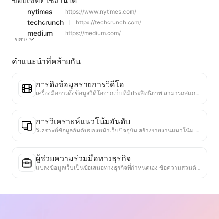
ขอบเขตที่ใช้งานได้
nytimes
https://www.nytimes.com/
techcrunch
https://techcrunch.com/
medium
https://medium.com/
ขยาย
คำแนะนำที่คล้ายกัน
การดึงข้อมูลรายการวิดีโอ
เครื่องมือการดึงข้อมูลวิดีโอจากเว็บที่มีประสิทธิภาพ สามารถสแกนเว็บได้อย่างรวดเร็วและจัดระเบียบข้อมูลวิดีโอเป็นตาราง Markdown ที่มีโครงสร้าง
การวิเคราะห์แนวโน้มอันดับ
วิเคราะห์ข้อมูลอันดับของหน้าเว็บปัจจุบัน สร้างรายงานแนวโน้ม ระบุหมวดหมู่ที่ได้รับความนิยม ประเภทผลิตภัณฑ์ที่กำลังเติบโตอย่างรวดเร็ว และเทคโนโลยีใหม่ ๆ ให้ข้อมูลเชิงลึกเกี่ยวกับตลาดทันที ช่วยให้คุณเข้าใจแนวโน้มผลิตภัณฑ์ล่าสุดและทิศทางของตลาด
ผู้ช่วยความร่วมมือทางธุรกิจ
แปลงข้อมูลเว็บเป็นข้อเสนอทางธุรกิจที่กำหนดเอง ข้อความส่วนตัวสำหรับความร่วมมือ มีแม่แบบที่พร้อมใช้งานและแนวทางการติดตาม เพื่อทำให้กระบวนการทำงานร่วมกันง่ายขึ้น
การศึกษาการแข่งขันในอุตสาหกรรม
อิงจากเนื้อหาบนเว็บ ระบบสามารถระบุอุตสาหกรรมที่บริษัทอยู่และคู่แข่งหลักได้โดยอัตโนมัติ สร้างรายงานการวิเคราะห์การแข่งขันที่ละเอียด รวมถึงส่วนแบ่งตลาด การเปรียบเทียบผลิตภัณฑ์ และการวิเคราะห์ SWOT เพื่อช่วยให้เข้าใจตำแหน่งของบริษัทในอุตสาหกรรม