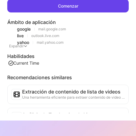
Comenzar
Ámbito de aplicación
google
mail.google.com
live
outlook.live.com
yahoo
mail.yahoo.com
Expandir
Habilidades
Current Time
Recomendaciones similares
Extracción de contenido de lista de videos
Una herramienta eficiente para extraer contenido de video de páginas web, capaz de escanear rápidamente las páginas y organizar la información del video en una tabla estructurada en Markdown.
Análisis de Tendencias de Listas
Analiza los datos de las listas actuales de la página, generando informes de tendencias. Identifica categorías populares, tipos de productos en rápido ascenso y tecnologías emergentes. Proporciona información de mercado instantánea para ayudarte a comprender las últimas tendencias de productos y movimientos del mercado.