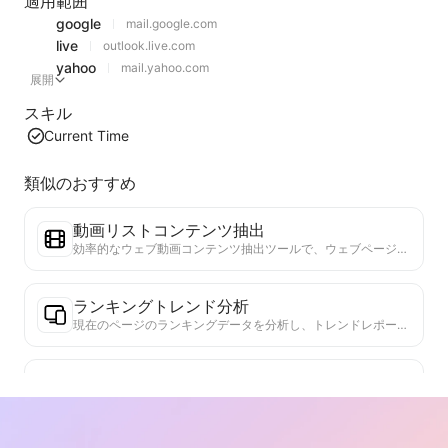
適用範囲
google
mail.google.com
live
outlook.live.com
yahoo
mail.yahoo.com
展開
スキル
Current Time
類似のおすすめ
動画リストコンテンツ抽出
効率的なウェブ動画コンテンツ抽出ツールで、ウェブページを迅速にスキャンし、動画情報を構造化されたMarkdownテーブルに整理します。
ランキングトレンド分析
現在のページのランキングデータを分析し、トレンドレポートを生成します。人気のカテゴリ、急成長している製品タイプ、新興技術を特定します。最新の製品トレンドと市場動向を理解するための即時市場インサイトを提供します。
ビジネスコラボレーションアシスタント
ウェブページの情報をカスタマイズされたビジネス提案やコラボレーションメッセージに変換し、既成のテンプレートとフォローガイドを提供して、協力プロセスを簡素化します。