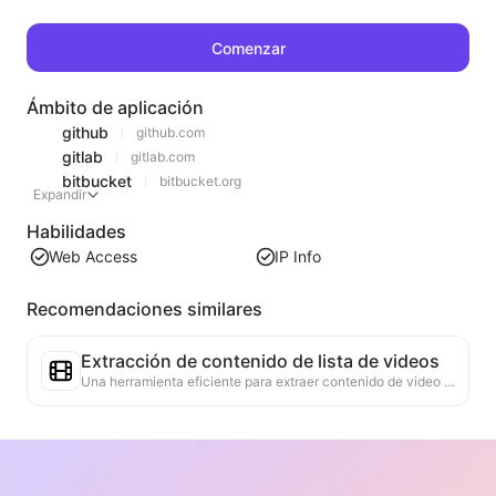
Comenzar
Ámbito de aplicación
github
github.com
gitlab
gitlab.com
bitbucket
bitbucket.org
Expandir
Habilidades
Web Access
IP Info
Recomendaciones similares
Extracción de contenido de lista de videos
Una herramienta eficiente para extraer contenido de video de páginas web, capaz de escanear rápidamente las páginas y organizar la información del video en una tabla estructurada en Markdown.
Análisis de Tendencias de Listas
Analiza los datos de las listas actuales de la página, generando informes de tendencias. Identifica categorías populares, tipos de productos en rápido ascenso y tecnologías emergentes. Proporciona información de mercado instantánea para ayudarte a comprender las últimas tendencias de productos y movimientos del mercado.