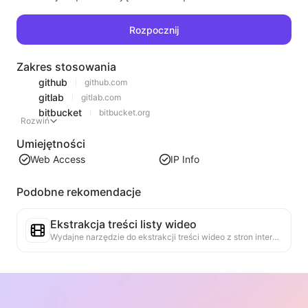
Rozpocznij
Zakres stosowania
github
github.com
gitlab
gitlab.com
bitbucket
bitbucket.org
Rozwiń
Umiejętności
Web Access
IP Info
Podobne rekomendacje
Ekstrakcja treści listy wideo
Wydajne narzędzie do ekstrakcji treści wideo z stron internetowych, które szybko skanuje strony i porządkuje informacje o wideo w zorganizowanej tabeli Markdown.
Analiza trendów listy
Analizuj dane z listy na bieżącej stronie, aby wygenerować raport trendów. Identyfikuj popularne kategorie, szybko rosnące typy produktów i nowe technologie. Zapewnij natychmiastowe spostrzeżenia rynkowe, aby zrozumieć najnowsze trendy produktów i kierunki rynkowe.