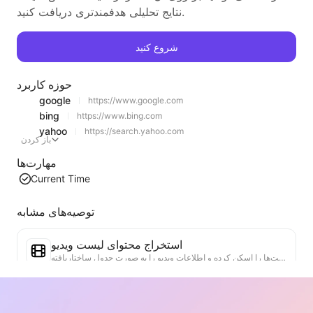
نتایج تحلیلی هدفمندتری دریافت کنید.
شروع کنید
حوزه کاربرد
google
https://www.google.com
bing
https://www.bing.com
yahoo
https://search.yahoo.com
باز کردن
مهارت‌ها
Current Time
توصیه‌های مشابه
استخراج محتوای لیست ویدیو
یک ابزار کارآمد برای استخراج محتوای ویدئویی از وب‌سایت‌ها که می‌تواند به سرعت وب‌سایت‌ها را اسکن کرده و اطلاعات ویدیو را به صورت جدول ساختاریافته Markdown سازماندهی کند.
تحلیل روند لیست‌ها
تحلیل داده‌های لیست‌های فعلی صفحه، تولید گزارش روند. شناسایی دسته‌های محبوب، نوع محصولات در حال رشد سریع و فناوری‌های نوظهور. ارائه بینش‌های فوری بازار، به شما کمک می‌کند تا روندهای جدید محصولات و تحولات بازار را درک کنید.