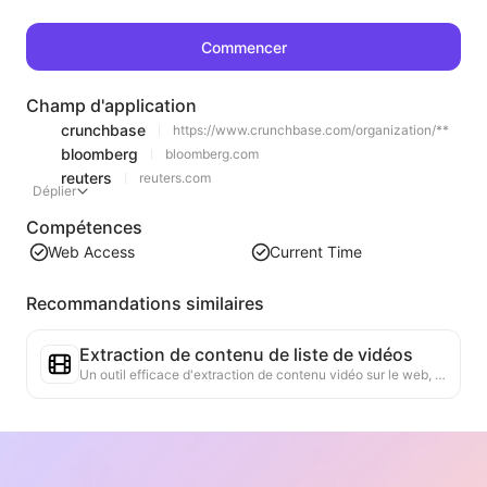
Commencer
Champ d'application
crunchbase
https://www.crunchbase.com/organization/**
bloomberg
bloomberg.com
reuters
reuters.com
Déplier
Compétences
Web Access
Current Time
Recommandations similaires
Extraction de contenu de liste de vidéos
Un outil efficace d'extraction de contenu vidéo sur le web, capable de scanner rapidement les pages et d'organiser les informations vidéo dans un tableau Markdown structuré.
Analyse des tendances de classement
Analyse des données de classement de la page actuelle et génération de rapports de tendance. Identification des catégories populaires, des types de produits en forte croissance et des technologies émergentes. Fourniture d'informations instantanées sur le marché pour vous aider à comprendre les dernières tendances des produits et les évolutions du marché.