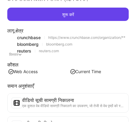
शुरू करें
लागू क्षेत्र
crunchbase
https://www.crunchbase.com/organization/**
bloomberg
bloomberg.com
reuters
reuters.com
विस्तार
कौशल
Web Access
Current Time
समान अनुशंसाएँ
वीडियो सूची सामग्री निकालना
एक कुशल वेब वीडियो सामग्री निकालने का उपकरण, जो तेजी से वेब पृष्ठों को स्कैन कर सकता है और वीडियो जानकारी को संरचित Markdown तालिका में व्यवस्थित कर सकता है।
सूची प्रवृत्ति विश्लेषण
वर्तमान पृष्ठ की सूची डेटा का विश्लेषण करें, प्रवृत्ति रिपोर्ट उत्पन्न करें। लोकप्रिय श्रेणियों, तेजी से बढ़ते उत्पाद प्रकारों और उभरती तकनीकों की पहचान करें। तात्कालिक बाजार अंतर्दृष्टि प्रदान करें, ताकि आप नवीनतम उत्पाद प्रवृत्तियों और बाजार के रुझानों को समझ सकें।