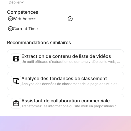
Déplier
Compétences
Web Access
Current Time
Recommandations similaires
Extraction de contenu de liste de vidéos
Un outil efficace d'extraction de contenu vidéo sur le web, capable de scanner rapidement les pages et d'organiser les informations vidéo dans un tableau Markdown structuré.
Analyse des tendances de classement
Analyse des données de classement de la page actuelle et génération de rapports de tendance. Identification des catégories populaires, des types de produits en forte croissance et des technologies émergentes. Fourniture d'informations instantanées sur le marché pour vous aider à comprendre les dernières tendances des produits et les évolutions du marché.
Assistant de collaboration commerciale
Transformez les informations du site web en propositions commerciales personnalisées, messages privés de collaboration, en fournissant des modèles prêts à l'emploi et des guides de suivi, simplifiant ainsi le processus de collaboration.
Étude de la concurrence sectorielle
Basé sur le contenu du site web, identifie automatiquement l'industrie de l'entreprise et ses principaux concurrents. Génère un rapport d'analyse détaillé du paysage concurrentiel, y compris les parts de marché, les comparaisons de produits et l'analyse SWOT, aidant à comprendre le positionnement de l'entreprise dans l'industrie.