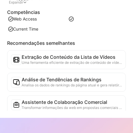
Expandir
Competências
Web Access
Current Time
Recomendações semelhantes
Extração de Conteúdo da Lista de Vídeos
Uma ferramenta eficiente de extração de conteúdo de vídeo da web, capaz de escanear rapidamente páginas da web e organizar as informações de vídeo em uma tabela Markdown estruturada.
Análise de Tendências de Rankings
Analisa os dados de rankings da página atual e gera relatórios de tendências. Identifica categorias populares, tipos de produtos em rápida ascensão e tecnologias emergentes. Fornece insights de mercado em tempo real para ajudar a entender as últimas tendências de produtos e movimentos de mercado.
Assistente de Colaboração Comercial
Transformar informações da web em propostas comerciais personalizadas, mensagens privadas de colaboração, fornecendo modelos prontos e guias de acompanhamento, simplificando o processo de colaboração.
Pesquisa de Competitividade do Setor
Com base no conteúdo da web, identifica automaticamente o setor em que a empresa opera e os principais concorrentes. Gera um relatório detalhado de análise do panorama competitivo, incluindo participação de mercado, comparação de produtos e análise SWOT, ajudando a entender a posição da empresa no setor.