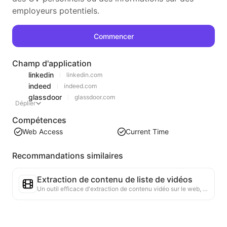
employeurs potentiels.
Commencer
Champ d'application
linkedin
linkedin.com
indeed
indeed.com
glassdoor
glassdoor.com
Déplier
Compétences
Web Access
Current Time
Recommandations similaires
Extraction de contenu de liste de vidéos
Un outil efficace d'extraction de contenu vidéo sur le web, capable de scanner rapidement les pages et d'organiser les informations vidéo dans un tableau Markdown structuré.
Analyse des tendances de classement