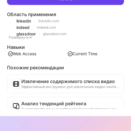
Область применения
linkedin
linkedin.com
indeed
indeed.com
glassdoor
glassdoor.com
Развернуть
Навыки
Web Access
Current Time
Похожие рекомендации
Извлечение содержимого списка видео
Эффективный инструмент для извлечения видео-контента с веб-страниц, который может быстро сканировать страницы и организовывать информацию о видео в структурированную таблицу Markdown.
Анализ тенденций рейтинга
Анализируйте данные рейтингов текущей страницы и создавайте отчет о тенденциях. Определяйте популярные категории, быстро растущие типы продуктов и новые технологии. Предоставляйте мгновенные рыночные инсайты, чтобы помочь вам понять последние тенденции продуктов и рыночные движения.
Ассистент по бизнес-сотрудничеству