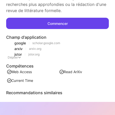
recherches plus approfondies ou la rédaction d'une
revue de littérature formelle.
Commencer
Champ d'application
google
scholar.google.com
arxiv
arxiv.org
jstor
jstor.org
Déplier
Compétences
Web Access
Read ArXiv
Current Time
Recommandations similaires
Analyse des tendances de classement
Analyse des données de classement de la page actuelle et génération de rapports de tendance. Identification des catégories populaires, des types de produits en forte croissance et des technologies émergentes. Fourniture d'informations instantanées sur le marché pour vous aider à comprendre les dernières tendances des produits et les évolutions du marché.