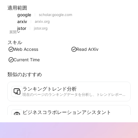
適用範囲
google
scholar.google.com
arxiv
arxiv.org
jstor
jstor.org
展開
スキル
Web Access
Read ArXiv
Current Time
類似のおすすめ
ランキングトレンド分析
現在のページのランキングデータを分析し、トレンドレポートを生成します。人気のカテゴリ、急成長している製品タイプ、新興技術を特定します。最新の製品トレンドと市場動向を理解するための即時市場インサイトを提供します。
ビジネスコラボレーションアシスタント
ウェブページの情報をカスタマイズされたビジネス提案やコラボレーションメッセージに変換し、既成のテンプレートとフォローガイドを提供して、協力プロセスを簡素化します。
論文テーマアシスタント