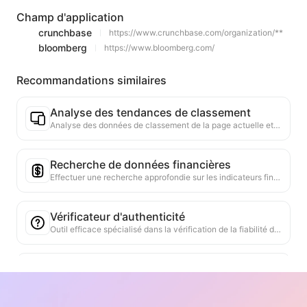
Champ d'application
crunchbase
https://www.crunchbase.com/organization/**
bloomberg
https://www.bloomberg.com/
Recommandations similaires
Analyse des tendances de classement
Analyse des données de classement de la page actuelle et génération de rapports de tendance. Identification des catégories populaires, des types de produits en forte croissance et des technologies émergentes. Fourniture d'informations instantanées sur le marché pour vous aider à comprendre les dernières tendances des produits et les évolutions du marché.
Recherche de données financières
Effectuer une recherche approfondie sur les indicateurs financiers ou les points de données mentionnés dans la page actuelle à partir de plusieurs sources de données fiables. Fournir des comparaisons de données historiques et des références sectorielles pour aider les utilisateurs à comprendre pleinement la situation financière et la performance du marché de l'entreprise.
Vérificateur d'authenticité
Outil efficace spécialisé dans la vérification de la fiabilité du contenu Web. Identifie automatiquement les déclarations et les données clés, les compare avec des sources externes fiables. Évalue la fiabilité des déclarations importantes, fournit des explications sur les résultats de la vérification et des liens vers les sources de faits. Aide à améliorer l'alphabétisation de l'information et à prévenir la propagation de fausses informations.
Chercheur d'arguments de point de vue
Conçu spécifiquement pour analyser en profondeur les multiples points de vue et leurs arguments de soutien dans le contenu des pages web. Il peut identifier automatiquement les points de vue principaux, extraire avec précision les informations de soutien explicites et implicites, et présenter les résultats de l'analyse de manière structurée. Cet outil améliore considérablement l'efficacité et la profondeur de l'analyse argumentative, et est adapté à la recherche académique, à l'analyse des politiques et à d'autres scénarios nécessitant une compréhension rapide de la structure logique de textes complexes.