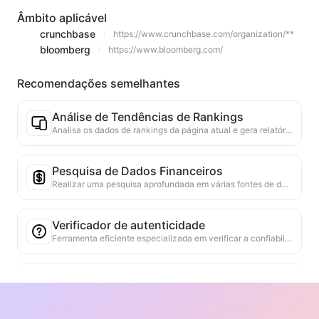
Âmbito aplicável
crunchbase
https://www.crunchbase.com/organization/**
bloomberg
https://www.bloomberg.com/
Recomendações semelhantes
Análise de Tendências de Rankings
Analisa os dados de rankings da página atual e gera relatórios de tendências. Identifica categorias populares, tipos de produtos em rápida ascensão e tecnologias emergentes. Fornece insights de mercado em tempo real para ajudar a entender as últimas tendências de produtos e movimentos de mercado.
Pesquisa de Dados Financeiros
Realizar uma pesquisa aprofundada em várias fontes de dados confiáveis sobre os indicadores financeiros ou pontos de dados mencionados na página atual. Fornecer comparações de dados históricos e benchmarks do setor, ajudando os usuários a compreender plenamente a situação financeira e o desempenho de mercado da empresa.
Verificador de autenticidade
Ferramenta eficiente especializada em verificar a confiabilidade do conteúdo da página da web. Identifica automaticamente declarações e dados-chave, cruzando-os com fontes externas confiáveis. Classifica a credibilidade de declarações importantes, fornecendo explicações dos resultados da verificação e links para as fontes dos fatos. Ajuda a melhorar a literacia da informação e a prevenir a disseminação de informações falsas.
Localizador de Argumentos
Projetado especificamente para analisar de forma abrangente múltiplos pontos de vista e seus argumentos de apoio contidos no conteúdo da web. Ele pode identificar automaticamente os principais pontos de vista, extrair com precisão informações de apoio diretas e implícitas, e apresentar os resultados da análise de forma estruturada. Esta ferramenta aumenta significativamente a eficiência e a profundidade da análise de argumentos, sendo adequada para pesquisa acadêmica, análise de políticas e outros cenários que exigem uma rápida compreensão da estrutura lógica de textos complexos.