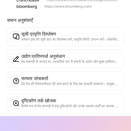
bloomberg
https://www.bloomberg.com/
समान अनुशंसाएँ
सूची प्रवृत्ति विश्लेषण
वर्तमान पृष्ठ की सूची डेटा का विश्लेषण करें, प्रवृत्ति रिपोर्ट उत्पन्न करें। लोकप्रिय श्रेणियों, तेजी से बढ़ते उत्पाद प्रकारों और उभरती तकनीकों की पहचान करें। तात्कालिक बाजार अंतर्दृष्टि प्रदान करें, ताकि आप नवीनतम उत्पाद प्रवृत्तियों और बाजार के रुझानों को समझ सकें।
उद्योग प्रतिस्पर्धा अनुसंधान
वेब सामग्री के आधार पर, स्वचालित रूप से कंपनी के उद्योग और मुख्य प्रतिस्पर्धियों की पहचान करें। बाजार हिस्सेदारी, उत्पाद तुलना और SWOT विश्लेषण सहित विस्तृत प्रतिस्पर्धात्मक परिदृश्य विश्लेषण रिपोर्ट उत्पन्न करें, जो उद्योग में कंपनी की स्थिति को समझने में मदद करती है।
सत्यता जांचकर्ता
वेब पेज की विश्वसनीयता की जांच करने के लिए एक प्रभावी उपकरण। प्रमुख दावों और डेटा को स्वचालित रूप से पहचानता है और विश्वसनीय बाहरी स्रोतों से क्रॉस-चेक करता है। महत्वपूर्ण बयानों के लिए विश्वसनीयता रेटिंग प्रदान करता है, सत्यापन परिणामों और तथ्य स्रोतों के लिंक प्रदान करता है। सूचना साक्षरता को बढ़ाने और गलत सूचना के प्रसार को रोकने में मदद करता है।
दृष्टिकोण तर्क खोजक
विशेष रूप से वेब सामग्री में कई दृष्टिकोणों और उनके समर्थन तर्कों का व्यापक विश्लेषण करने के लिए डिज़ाइन किया गया है। यह मुख्य दृष्टिकोणों की स्वचालित पहचान कर सकता है, सीधे और निहित समर्थन जानकारी को सटीक रूप से निकाल सकता है, और विश्लेषण परिणामों को संरचित तरीके से प्रस्तुत कर सकता है। यह उपकरण तर्क विश्लेषण की दक्षता और गहराई को बहुत बढ़ाता है, और शैक्षणिक अनुसंधान, नीति विश्लेषण आदि जैसे जटिल पाठ्य तर्क संरचना को तेजी से समझने की आवश्यकता वाले परिदृश्यों के लिए उपयुक्त है।