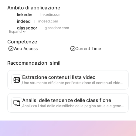
Ambito di applicazione
linkedin
linkedin.com
indeed
indeed.com
glassdoor
glassdoor.com
Espandi
Competenze
Web Access
Current Time
Raccomandazioni simili
Estrazione contenuti lista video
Uno strumento efficiente per l'estrazione di contenuti video da pagine web, in grado di scansionare rapidamente le pagine e organizzare le informazioni sui video in una tabella Markdown strutturata.
Analisi delle tendenze delle classifiche
Analizza i dati delle classifiche della pagina attuale e genera un rapporto sulle tendenze. Identifica le categorie popolari, i tipi di prodotti in rapida ascesa e le tecnologie emergenti. Fornisce approfondimenti di mercato immediati per aiutarti a comprendere le ultime tendenze dei prodotti e le dinamiche di mercato.
Assistente per la collaborazione commerciale
Trasforma le informazioni del sito web in proposte commerciali personalizzate, messaggi privati per la collaborazione, fornendo modelli pronti e guide per il follow-up, semplificando il processo di collaborazione.