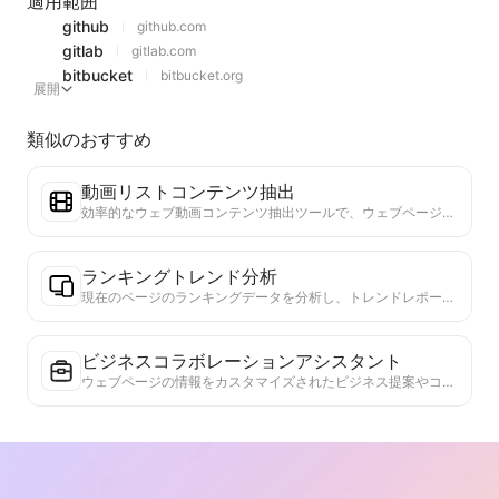
適用範囲
github
github.com
gitlab
gitlab.com
bitbucket
bitbucket.org
展開
類似のおすすめ
動画リストコンテンツ抽出
効率的なウェブ動画コンテンツ抽出ツールで、ウェブページを迅速にスキャンし、動画情報を構造化されたMarkdownテーブルに整理します。
ランキングトレンド分析
現在のページのランキングデータを分析し、トレンドレポートを生成します。人気のカテゴリ、急成長している製品タイプ、新興技術を特定します。最新の製品トレンドと市場動向を理解するための即時市場インサイトを提供します。
ビジネスコラボレーションアシスタント
ウェブページの情報をカスタマイズされたビジネス提案やコラボレーションメッセージに変換し、既成のテンプレートとフォローガイドを提供して、協力プロセスを簡素化します。
論文テーマアシスタント
現在のウェブページの研究内容を分析し、学術の最前線と個人の背景を組み合わせて、潜在的な延伸研究テーマを推奨します。テーマの実現可能性と革新性を評価し、研究者がウェブページの内容に基づいて新しい研究方向を開発するのを助けます。