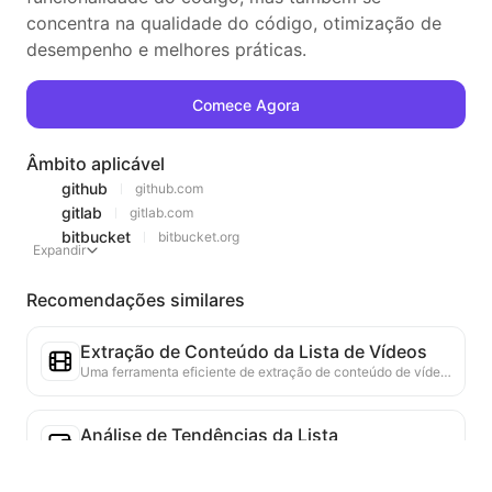
concentra na qualidade do código, otimização de
desempenho e melhores práticas.
Comece Agora
Âmbito aplicável
github
github.com
gitlab
gitlab.com
bitbucket
bitbucket.org
Expandir
Recomendações similares
Extração de Conteúdo da Lista de Vídeos
Uma ferramenta eficiente de extração de conteúdo de vídeo da web, capaz de escanear rapidamente páginas da web e organizar as informações de vídeo em uma tabela Markdown estruturada.
Análise de Tendências da Lista
Analise os dados da lista atual da página e gere um relatório de tendências. Identifique categorias populares, tipos de produtos em rápida ascensão e tecnologias emergentes. Forneça insights de mercado em tempo real para ajudá-lo a entender as últimas tendências de produtos e movimentos do mercado.