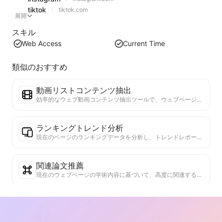
tiktok
tiktok.com
展開
スキル
Web Access
Current Time
類似のおすすめ
動画リストコンテンツ抽出
効率的なウェブ動画コンテンツ抽出ツールで、ウェブページを迅速にスキャンし、動画情報を構造化されたMarkdownテーブルに整理します。
ランキングトレンド分析
現在のページのランキングデータを分析し、トレンドレポートを生成します。人気のカテゴリ、急成長している製品タイプ、新興技術を特定します。最新の製品トレンドと市場動向を理解するための即時市場インサイトを提供します。
関連論文推薦
現在のウェブページの学術内容に基づいて、高度に関連する他の論文や研究をスマートに推薦します。先進的なアルゴリズムを利用してテーマの類似性や研究方法を分析し、ユーザーが読書を広げ、ウェブページで議論されている学術的な問題を深く理解できるようにします。
真実性検証ツール
信頼性を検証するウェブページコンテンツの効率的なツール。重要な主張とデータを自動的に識別し、信頼できる外部ソースと照合します。重要な主張の信頼性を評価し、検証結果の説明と事実ソースへのリンクを提供します。情報リテラシーを高め、虚偽情報の拡散を防ぐのに役立ちます。