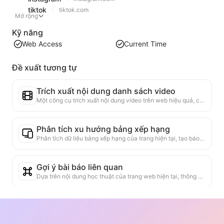
tiktok
tiktok.com
Mở rộng
Kỹ năng
Web Access
Current Time
Đề xuất tương tự
Trích xuất nội dung danh sách video
Một công cụ trích xuất nội dung video trên web hiệu quả, có khả năng quét nhanh các trang web và tổ chức thông tin video thành bảng Markdown có cấu trúc.
Phân tích xu hướng bảng xếp hạng
Phân tích dữ liệu bảng xếp hạng của trang hiện tại, tạo báo cáo xu hướng. Nhận diện các loại sản phẩm phổ biến, các loại sản phẩm đang tăng nhanh và công nghệ mới nổi. Cung cấp cái nhìn thị trường ngay lập tức, giúp bạn hiểu xu hướng sản phẩm mới nhất và động thái thị trường.
Gợi ý bài báo liên quan
Dựa trên nội dung học thuật của trang web hiện tại, thông minh gợi ý các bài báo và nghiên cứu khác có liên quan cao. Sử dụng thuật toán tiên tiến để phân tích độ tương đồng chủ đề và phương pháp nghiên cứu, giúp người dùng mở rộng việc đọc và hiểu sâu hơn về các vấn đề học thuật được thảo luận trên trang web.
Trình xác minh tính xác thực
Công cụ hiệu quả chuyên dụng để xác minh độ tin cậy của nội dung trang web. Tự động nhận dạng các tuyên bố và dữ liệu quan trọng, kiểm tra chéo với các nguồn bên ngoài đáng tin cậy. Đánh giá độ tin cậy của các tuyên bố quan trọng, cung cấp giải thích về kết quả xác minh và liên kết đến các nguồn sự kiện. Giúp nâng cao nhận thức thông tin, ngăn chặn sự lây lan của thông tin sai lệch.