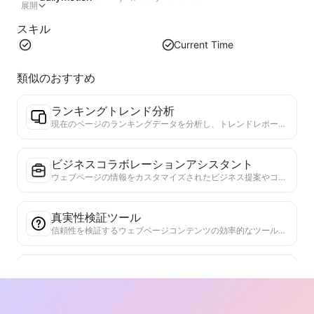
展開
スキル
Current Time
類似のおすすめ
ランキングトレンド分析
現在のページのランキングデータを分析し、トレンドレポートを生成します。人気のカテゴリ、急成長している製品タイプ、新興技術を特定します。最新の製品トレンドと市場動向を理解するための即時市場インサイトを提供します。
ビジネスコラボレーションアシスタント
ウェブページの情報をカスタマイズされたビジネス提案やコラボレーションメッセージに変換し、既成のテンプレートとフォローガイドを提供して、協力プロセスを簡素化します。
真実性検証ツール
信頼性を検証するウェブページコンテンツの効率的なツール。重要な主張とデータを自動的に識別し、信頼できる外部ソースと照合します。重要な主張の信頼性を評価し、検証結果の説明と事実ソースへのリンクを提供します。情報リテラシーを高め、虚偽情報の拡散を防ぐのに役立ちます。
視点論拠検索ツール
ウェブコンテンツ内の複数の視点とその支持論拠を包括的に解析するために特別に設計されています。主要な視点を自動的に識別し、直接的および暗黙的な支持情報を正確に抽出し、構造化された方法で分析結果を提示します。このツールは、論証分析の効率と深さを大幅に向上させ、学術研究や政策分析など、複雑なテキストの論理構造を迅速に把握する必要があるシーンに適しています。