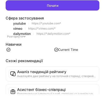
Почати
Сфера застосування
youtube
https://*.youtube.com*
vimeo
https://*.vimeo.com/*
dailymotion
https://*.dailymotion.com*
Розгорнути
Навички
Current Time
Схожі рекомендації
Аналіз тенденцій рейтингу
Аналізуйте дані рейтингу на поточній сторінці, створюйте звіти про тенденції. Визначайте популярні категорії, швидко зростаючі типи продуктів та нові технології. Надавайте миттєві ринкові інсайти, щоб допомогти вам зрозуміти останні тенденції продуктів та ринкові рухи.
Асистент бізнес-співпраці
Перетворення інформації з веб-сторінок на індивідуальні комерційні пропозиції, приватні повідомлення для співпраці, надання готових шаблонів та посібників для подальшої роботи, спрощення процесу співпраці.