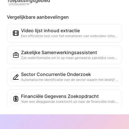
Toepassingsgebied
Uitvouwen
Vergelijkbare aanbevelingen
Video lijst inhoud extractie
Een efficiënte tool voor het extraheren van webvideo-inhoud, die snel webpagina's kan scannen en video-informatie kan organiseren in een gestructureerde Markdown-tabel.
Zakelijke Samenwerkingsassistent
Zet webinformatie om in op maat gemaakte zakelijke voorstellen, samenwerkingsberichten, biedt kant-en-klare sjablonen en opvolggidsen, vereenvoudigt het samenwerkingsproces.
Sector Concurrentie Onderzoek
Automatische identificatie van de sector waarin het bedrijf zich bevindt en de belangrijkste concurrenten op basis van webinhoud. Genereert een gedetailleerd concurrentieanalyse rapport, inclusief marktaandeel, productvergelijkingen en SWOT-analyse, om inzicht te krijgen in de positionering van het bedrijf in de sector.
Financiële Gegevens Zoekopdracht
Voer een diepgaande zoektocht uit naar de financiële indicatoren of gegevenspunten die op de huidige webpagina worden genoemd, in meerdere betrouwbare gegevensbronnen. Bied historische gegevensvergelijkingen en branchebenchmarks aan om gebruikers te helpen de financiële situatie en marktprestaties van het bedrijf volledig te begrijpen.