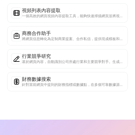
視頻列表內容提取
一個高效的網頁視頻內容提取工具，能夠快速掃描網頁並將視頻信息整理成結構化的Markdown表格。
商務合作助手
將網頁信息轉化為定制商業提案、合作私信，提供現成模板和跟進指南，簡化協作流程。
行業競爭研究
基於網頁內容，自動識別公司所處行業和主要競爭對手。生成詳細的競爭格局分析報告，包括市場份額、產品對比和SWOT分析，幫助了解企業在行業中的定位。
財務數據搜索
針對當前網頁中提到的財務指標或數據點，在多個可靠數據源中進行深度搜索。提供歷史數據對比和行業基準，幫助用戶全面理解企業的財務狀況和市場表現。