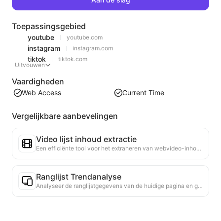
Toepassingsgebied
youtube
youtube.com
instagram
instagram.com
tiktok
tiktok.com
Uitvouwen
Vaardigheden
Web Access
Current Time
Vergelijkbare aanbevelingen
Video lijst inhoud extractie
Een efficiënte tool voor het extraheren van webvideo-inhoud, die snel webpagina's kan scannen en video-informatie kan organiseren in een gestructureerde Markdown-tabel.
Ranglijst Trendanalyse
Analyseer de ranglijstgegevens van de huidige pagina en genereer een trendrapport. Identificeer populaire categorieën, snel opkomende producttypes en opkomende technologieën. Bied directe marktinzicht om je te helpen de nieuwste producttrends en marktbewegingen te begrijpen.
Aanbeveling van gerelateerde artikelen