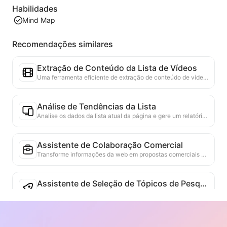
Habilidades
Mind Map
Recomendações similares
Extração de Conteúdo da Lista de Vídeos
Uma ferramenta eficiente de extração de conteúdo de vídeo da web, capaz de escanear rapidamente páginas da web e organizar as informações de vídeo em uma tabela Markdown estruturada.
Análise de Tendências da Lista
Analise os dados da lista atual da página e gere um relatório de tendências. Identifique categorias populares, tipos de produtos em rápida ascensão e tecnologias emergentes. Forneça insights de mercado em tempo real para ajudá-lo a entender as últimas tendências de produtos e movimentos do mercado.
Assistente de Colaboração Comercial
Transforme informações da web em propostas comerciais personalizadas, mensagens privadas de colaboração, fornecendo modelos prontos e guias de acompanhamento, simplificando o processo de colaboração.
Assistente de Seleção de Tópicos de Pesquisa
Analisa o conteúdo de pesquisa da página atual, combinando a vanguarda acadêmica e o histórico pessoal, recomendando potenciais temas de pesquisa extensiva. Avalia a viabilidade e a inovação do tema, ajudando os pesquisadores a desenvolver novas direções de pesquisa com base no conteúdo da página.