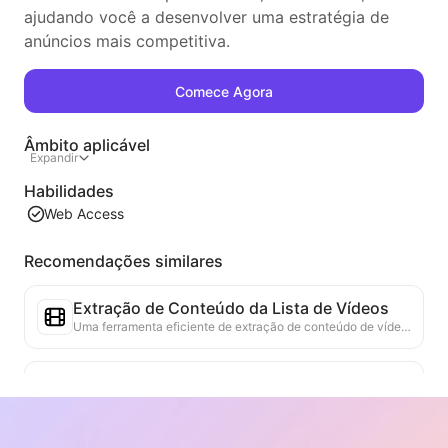
ajudando você a desenvolver uma estratégia de
anúncios mais competitiva.
Comece Agora
Âmbito aplicável
Expandir
Habilidades
Web Access
Recomendações similares
Extração de Conteúdo da Lista de Vídeos
Uma ferramenta eficiente de extração de conteúdo de vídeo da web, capaz de escanear rapidamente páginas da web e organizar as informações de vídeo em uma tabela Markdown estruturada.
Análise de Tendências da Lista
Analise os dados da lista atual da página e gere um relatório de tendências. Identifique categorias populares, tipos de produtos em rápida ascensão e tecnologias emergentes. Forneça insights de mercado em tempo real para ajudá-lo a entender as últimas tendências de produtos e movimentos do mercado.