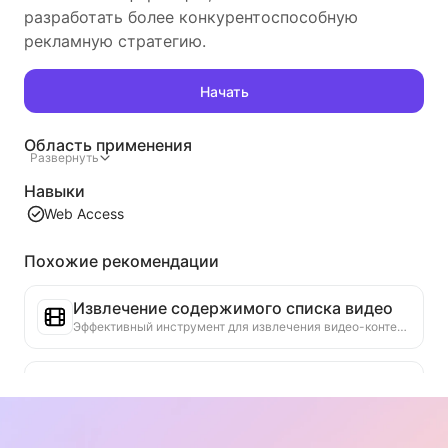
разработать более конкурентоспособную
рекламную стратегию.
Начать
Область применения
Развернуть
Навыки
Web Access
Похожие рекомендации
Извлечение содержимого списка видео
Эффективный инструмент для извлечения видео-контента с веб-страниц, который может быстро сканировать страницы и организовывать информацию о видео в структурированную таблицу Markdown.
Анализ тенденций рейтинга
Анализируйте данные рейтингов текущей страницы и создавайте отчет о тенденциях. Определяйте популярные категории, быстро растущие типы продуктов и новые технологии. Предоставляйте мгновенные рыночные инсайты, чтобы помочь вам понять последние тенденции продуктов и рыночные движения.