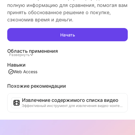
полную информацию для сравнения, помогая вам
принять обоснованное решение о покупке,
сэкономив время и деньги.
Начать
Область применения
Развернуть
Навыки
Web Access
Похожие рекомендации
Извлечение содержимого списка видео
Эффективный инструмент для извлечения видео-контента с веб-страниц, который может быстро сканировать страницы и организовывать информацию о видео в структурированную таблицу Markdown.
Анализ тенденций рейтинга
Анализируйте данные рейтингов текущей страницы и создавайте отчет о тенденциях. Определяйте популярные категории, быстро растущие типы продуктов и новые технологии. Предоставляйте мгновенные рыночные инсайты, чтобы помочь вам понять последние тенденции продуктов и рыночные движения.