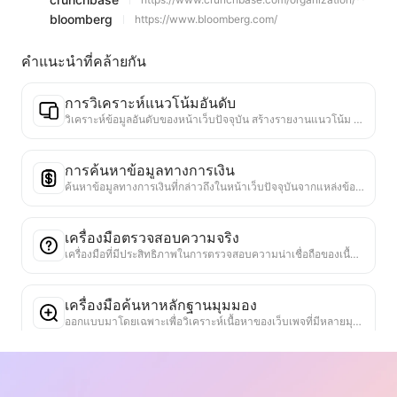
bloomberg
https://www.bloomberg.com/
คำแนะนำที่คล้ายกัน
การวิเคราะห์แนวโน้มอันดับ
วิเคราะห์ข้อมูลอันดับของหน้าเว็บปัจจุบัน สร้างรายงานแนวโน้ม ระบุหมวดหมู่ที่ได้รับความนิยม ประเภทผลิตภัณฑ์ที่กำลังเติบโตอย่างรวดเร็ว และเทคโนโลยีใหม่ ๆ ให้ข้อมูลเชิงลึกเกี่ยวกับตลาดทันที ช่วยให้คุณเข้าใจแนวโน้มผลิตภัณฑ์ล่าสุดและทิศทางของตลาด
การค้นหาข้อมูลทางการเงิน
ค้นหาข้อมูลทางการเงินที่กล่าวถึงในหน้าเว็บปัจจุบันจากแหล่งข้อมูลที่เชื่อถือได้หลายแห่ง ทำการเปรียบเทียบข้อมูลประวัติศาสตร์และเกณฑ์มาตรฐานในอุตสาหกรรม เพื่อช่วยให้ผู้ใช้เข้าใจสถานะทางการเงินและผลการดำเนินงานของบริษัทอย่างครบถ้วน
เครื่องมือตรวจสอบความจริง
เครื่องมือที่มีประสิทธิภาพในการตรวจสอบความน่าเชื่อถือของเนื้อหาเว็บไซต์ โดยจะระบุข้อความและข้อมูลสำคัญ และตรวจสอบข้อมูลกับแหล่งข้อมูลภายนอกที่น่าเชื่อถือ ให้คะแนนความน่าเชื่อถือของข้อความสำคัญ พร้อมให้คำอธิบายผลการตรวจสอบและลิงก์ไปยังแหล่งข้อมูล ช่วยเสริมสร้างความรู้ความเข้าใจและป้องกันการแพร่กระจายของข้อมูลเท็จ
เครื่องมือค้นหาหลักฐานมุมมอง
ออกแบบมาโดยเฉพาะเพื่อวิเคราะห์เนื้อหาของเว็บเพจที่มีหลายมุมมองและหลักฐานสนับสนุน มันสามารถระบุจุดมุมมองหลักได้โดยอัตโนมัติ ดึงข้อมูลสนับสนุนที่ชัดเจนและแฝงออกมาอย่างแม่นยำ และนำเสนอผลการวิเคราะห์ในรูปแบบที่มีโครงสร้าง เครื่องมือนี้ช่วยเพิ่มประสิทธิภาพและความลึกของการวิเคราะห์การโต้แย้งอย่างมาก เหมาะสำหรับการวิจัยทางวิชาการ การวิเคราะห์นโยบาย และสถานการณ์อื่น ๆ ที่ต้องการเข้าใจโครงสร้างตรรกะของข้อความที่ซับซ้อนได้อย่างรวดเร็ว