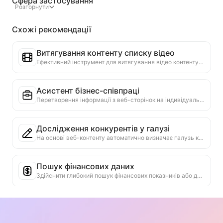
Сфера застосування
Розгорнути
Схожі рекомендації
Витягування контенту списку відео
Ефективний інструмент для витягування відео контенту з веб-сторінок, який може швидко сканувати веб-сторінки та організовувати інформацію про відео в структуровану таблицю Markdown.
Асистент бізнес-співпраці
Перетворення інформації з веб-сторінок на індивідуальні комерційні пропозиції, приватні повідомлення для співпраці, надання готових шаблонів та посібників для подальшої роботи, спрощення процесу співпраці.
Дослідження конкурентів у галузі
На основі веб-контенту автоматично визначає галузь компанії та основних конкурентів. Генерує детальний звіт з аналізу конкурентного середовища, включаючи частку ринку, порівняння продуктів та SWOT-аналіз, що допомагає зрозуміти позицію підприємства в галузі.
Пошук фінансових даних
Здійснити глибокий пошук фінансових показників або даних, згаданих на поточній веб-сторінці, у кількох надійних джерелах даних. Надати порівняння історичних даних та галузеві орієнтири, щоб допомогти користувачам всебічно зрозуміти фінансовий стан компанії та ринкові показники.