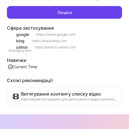
Почати
Сфера застосування
google
https://www.google.com
bing
https://www.bing.com
yahoo
https://search.yahoo.com
Розгорнути
Навички
Current Time
Схожі рекомендації
Витягування контенту списку відео
Ефективний інструмент для витягування відео контенту з веб-сторінок, який може швидко сканувати веб-сторінки та організовувати інформацію про відео в структуровану таблицю Markdown.
Аналіз тенденцій рейтингу
Аналізуйте дані рейтингу на поточній сторінці, створюйте звіти про тенденції. Визначайте популярні категорії, швидко зростаючі типи продуктів та нові технології. Надавайте миттєві ринкові інсайти, щоб допомогти вам зрозуміти останні тенденції продуктів та ринкові рухи.