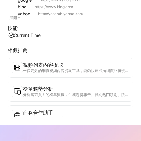
bing
https://www.bing.com
yahoo
https://search.yahoo.com
展開
技能
Current Time
相似推薦
視頻列表內容提取
一個高效的網頁視頻內容提取工具，能夠快速掃描網頁並將視頻信息整理成結構化的Markdown表格。
榜單趨勢分析
分析當前頁面的榜單數據，生成趨勢報告。識別熱門類別、快速上升的產品類型和新興技術。提供即時市場洞察，助你理解最新產品趨勢和市場動向。
商務合作助手
將網頁信息轉化為定制商業提案、合作私信，提供現成模板和跟進指南，簡化協作流程。
行業競爭研究