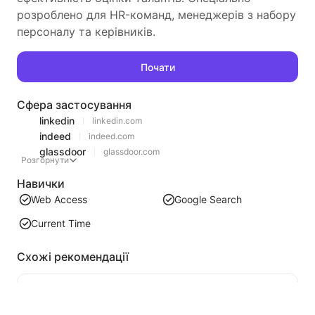
розроблено для HR-команд, менеджерів з набору
персоналу та керівників.
Почати
Сфера застосування
linkedin
linkedin.com
indeed
indeed.com
glassdoor
glassdoor.com
Розгорнути
Навички
Web Access
Google Search
Current Time
Схожі рекомендації
Витягування контенту списку відео
Ефективний інструмент для витягування відео контенту з веб-сторінок, який може швидко сканувати веб-сторінки та організовувати інформацію про відео в структуровану таблицю Markdown.