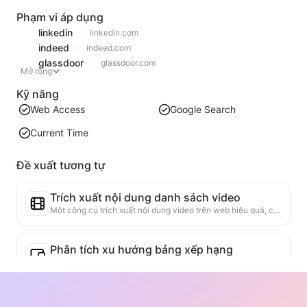
Phạm vi áp dụng
linkedin
linkedin.com
indeed
indeed.com
glassdoor
glassdoor.com
Mở rộng
Kỹ năng
Web Access
Google Search
Current Time
Đề xuất tương tự
Trích xuất nội dung danh sách video
Một công cụ trích xuất nội dung video trên web hiệu quả, có khả năng quét nhanh các trang web và tổ chức thông tin video thành bảng Markdown có cấu trúc.
Phân tích xu hướng bảng xếp hạng
Phân tích dữ liệu bảng xếp hạng của trang hiện tại, tạo báo cáo xu hướng. Nhận diện các loại sản phẩm phổ biến, các loại sản phẩm đang tăng nhanh và công nghệ mới nổi. Cung cấp cái nhìn thị trường ngay lập tức, giúp bạn hiểu xu hướng sản phẩm mới nhất và động thái thị trường.
Trợ lý hợp tác kinh doanh