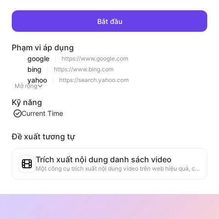
Bắt đầu
Phạm vi áp dụng
google
https://www.google.com
bing
https://www.bing.com
yahoo
https://search.yahoo.com
Mở rộng
Kỹ năng
Current Time
Đề xuất tương tự
Trích xuất nội dung danh sách video
Một công cụ trích xuất nội dung video trên web hiệu quả, có khả năng quét nhanh các trang web và tổ chức thông tin video thành bảng Markdown có cấu trúc.
Phân tích xu hướng bảng xếp hạng
Phân tích dữ liệu bảng xếp hạng của trang hiện tại, tạo báo cáo xu hướng. Nhận diện các loại sản phẩm phổ biến, các loại sản phẩm đang tăng nhanh và công nghệ mới nổi. Cung cấp cái nhìn thị trường ngay lập tức, giúp bạn hiểu xu hướng sản phẩm mới nhất và động thái thị trường.