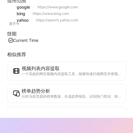
适用范围
google
https://www.google.com
bing
https://www.bing.com
yahoo
https://search.yahoo.com
展开
技能
Current Time
相似推荐
视频列表内容提取
一个高效的网页视频内容提取工具，能够快速扫描网页并将视频信息整理成结构化的Markdown表格。
榜单趋势分析
分析当前页面的榜单数据，生成趋势报告。识别热门类别、快速上升的产品类型和新兴技术。提供即时市场洞察，助你理解最新产品趋势和市场动向。
商务合作助手
将网页信息转化为定制商业提案、合作私信，提供现成模板和跟进指南，简化协作流程。