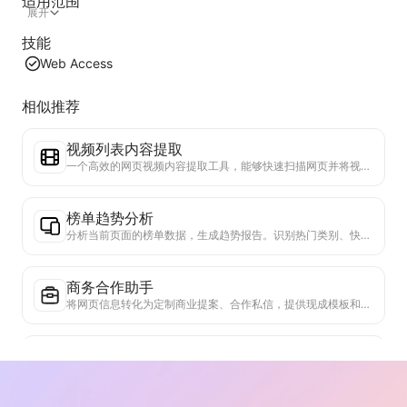
适用范围
展开
技能
Web Access
相似推荐
视频列表内容提取
一个高效的网页视频内容提取工具，能够快速扫描网页并将视频信息整理成结构化的Markdown表格。
榜单趋势分析
分析当前页面的榜单数据，生成趋势报告。识别热门类别、快速上升的产品类型和新兴技术。提供即时市场洞察，助你理解最新产品趋势和市场动向。
商务合作助手
将网页信息转化为定制商业提案、合作私信，提供现成模板和跟进指南，简化协作流程。
真实性核查器
专门验证网页内容可信度的高效工具。自动识别关键声明和数据，与可靠外部来源交叉检查。对重要陈述进行可信度评级，提供验证结果说明和事实来源链接。有助于提高信息素养，防止虚假信息传播。