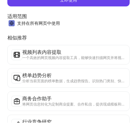
适用范围
支持在所有网页中使用
相似推荐
视频列表内容提取
一个高效的网页视频内容提取工具，能够快速扫描网页并将视频信息整理成结构化的Markdown表格。
榜单趋势分析
分析当前页面的榜单数据，生成趋势报告。识别热门类别、快速上升的产品类型和新兴技术。提供即时市场洞察，助你理解最新产品趋势和市场动向。
商务合作助手
将网页信息转化为定制商业提案、合作私信，提供现成模板和跟进指南，简化协作流程。
行业竞争研究
基于网页内容，自动识别公司所处行业和主要竞争对手。生成详细的竞争格局分析报告，包括市场份额、产品对比和SWOT分析，帮助了解企业在行业中的定位。