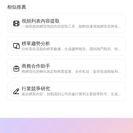
相似推薦
視頻列表內容提取
一個高效的網頁視頻內容提取工具，能夠快速掃描網頁並將視頻信息整理成結構化的Markdown表格。
榜單趨勢分析
分析當前頁面的榜單數據，生成趨勢報告。識別熱門類別、快速上升的產品類型和新興技術。提供即時市場洞察，助你理解最新產品趨勢和市場動向。
商務合作助手
將網頁信息轉化為定制商業提案、合作私信，提供現成模板和跟進指南，簡化協作流程。
行業競爭研究
基於網頁內容，自動識別公司所處行業和主要競爭對手。生成詳細的競爭格局分析報告，包括市場份額、產品對比和SWOT分析，幫助了解企業在行業中的定位。